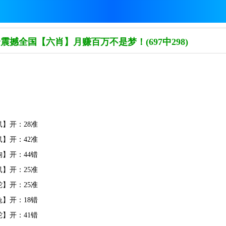
震撼全国【六肖】月赚百万不是梦！(697中298)
鼠】开：28准
鼠】开：42准
狗】开：44错
鼠】开：25准
蛇】开：25准
兔】开：18错
蛇】开：41错