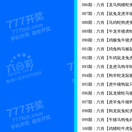
086期：六肖【龙马狗猪蛇
087期：六肖【鼠兔龙虎羊
088期：六肖【马鸡蛇狗虎
089期：六肖【牛龙羊猪虎
090期：六肖【鸡猴兔牛猪
091期：六肖【鸡兔狗马猴
092期：六肖【牛鸡鼠龙兔
093期：六肖【龙虎马狗羊
094期：六肖【狗羊蛇龙鼠
095期：六肖【虎牛猪狗鼠
096期：六肖【鼠龙猪蛇马
097期：六肖【虎羊兔牛猪
098期：六肖【狗龙鼠兔蛇
099期：六肖【牛猪马狗兔
100期：六肖【鸡猪蛇牛虎