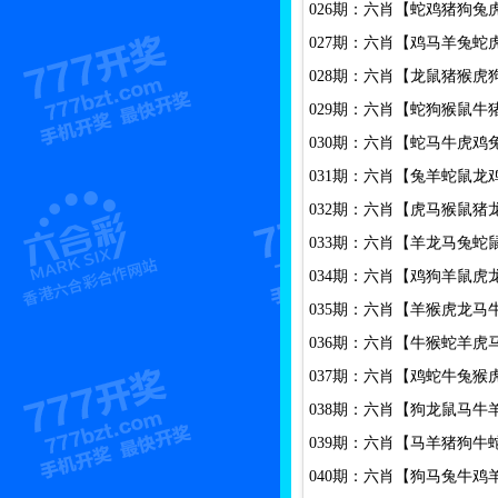
026期：六肖【蛇鸡猪狗兔
027期：六肖【鸡马羊兔蛇
028期：六肖【龙鼠猪猴虎
029期：六肖【蛇狗猴鼠牛
030期：六肖【蛇马牛虎鸡
031期：六肖【兔羊蛇鼠龙
032期：六肖【虎马猴鼠猪
033期：六肖【羊龙马兔蛇
034期：六肖【鸡狗羊鼠虎
035期：六肖【羊猴虎龙马
036期：六肖【牛猴蛇羊虎
037期：六肖【鸡蛇牛兔猴
038期：六肖【狗龙鼠马牛
039期：六肖【马羊猪狗牛
040期：六肖【狗马兔牛鸡