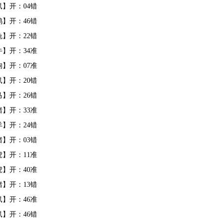
鼠】开：04错
鸡】开：46错
兔】开：22错
牛】开：34准
狗】开：07准
鼠】开：20错
马】开：26错
猪】开：33准
羊】开：24错
猪】开：03错
虎】开：11准
虎】开：40准
猪】开：13错
鼠】开：46准
鼠】开：46错