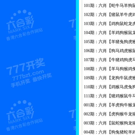
101期：六肖【蛇牛马羊狗
102期：六肖【猪鼠羊牛虎
103期：六肖【鸡狗鼠蛇龙
104期：六肖【羊鸡狗猴鼠
105期：六肖【羊猪兔狗虎
106期：六肖【狗马鸡虎猴
107期：六肖【牛猪鸡狗虎
108期：六肖【羊马狗猴鸡
109期：六肖【龙狗牛鼠虎
110期：六肖【鸡猴马虎兔
111期：六肖【猪鸡猴鼠牛
001期：六肖【羊虎狗牛猴
002期：六肖【虎狗猴牛龙
003期：六肖【鼠蛇猴狗龙
004期：六肖【狗兔猪蛇羊