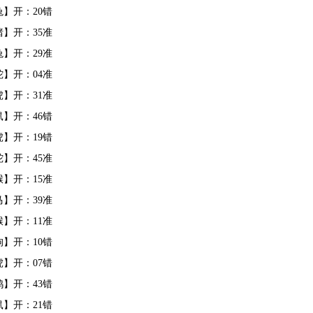
兔】开：20错
猪】开：35准
兔】开：29准
蛇】开：04准
虎】开：31准
鼠】开：46错
虎】开：19错
蛇】开：45准
猴】开：15准
马】开：39准
猴】开：11准
狗】开：10错
虎】开：07错
鸡】开：43错
鼠】开：21错