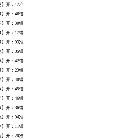
虎】开：17准
鼠】开：46错
马】开：30错
鼠】开：17错
鼠】开：03准
龙】开：05错
羊】开：42错
鼠】开：23错
羊】开：40错
猴】开：45错
羊】开：46错
猴】开：36错
兔】开：04准
牛】开：11错
兔】开：20准