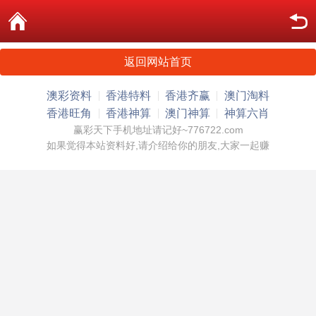
返回网站首页
澳彩资料
香港特料
香港齐赢
澳门淘料
香港旺角
香港神算
澳门神算
神算六肖
赢彩天下手机地址请记好~776722.com
如果觉得本站资料好,请介绍给你的朋友,大家一起赚