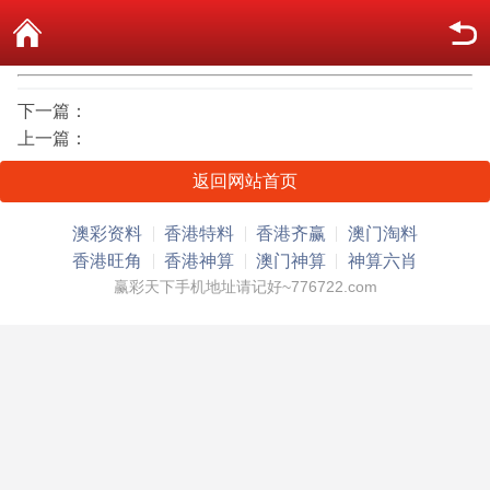
下一篇：
上一篇：
返回网站首页
澳彩资料
香港特料
香港齐赢
澳门淘料
香港旺角
香港神算
澳门神算
神算六肖
赢彩天下手机地址请记好~776722.com